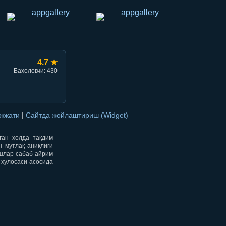
4.7 ★
Баҳоловчи: 430
ужжати
|
Сайтда жойлаштириш (Widget)
нган ҳолда тақдим
н мутлақ аниқлиги
ишлар сабаб айрим
 хулосаси асосида