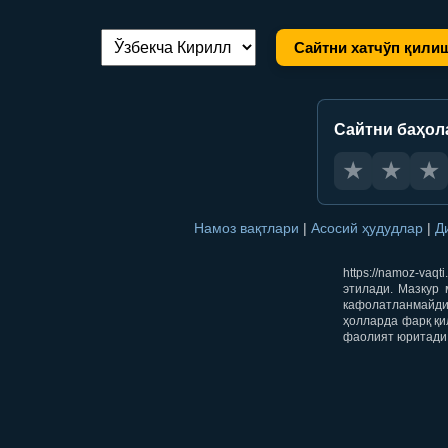
Сайтни хатчўп қили
Тилни алмаштириш:
Сайтни баҳол
★
★
★
Намоз вақтлари
|
Асосий ҳудудлар
|
Д
https://namoz-va
этилади. Мазкур 
кафолатланмайди.
ҳолларда фарқ қи
фаолият юритади