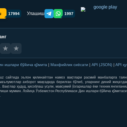
Улашиш
ш
17994
1997
Telegram orqali ulashish
WhatsApp orqali ulashish
анг
★
★
ин ишлари бўйича қўмита
|
Махфийлик сиёсати
|
API (JSON)
|
API ҳ
qti.uz сайтида эълон қилинаётган намоз вақтлари расмий манбаларга тая
маълумотлар ахборот мақсадида берилган бўлиб, уларнинг диний жиҳатда
 Вақтлар ҳудуд, ҳисоблаш усули, мавсумий ўзгаришлар ёки техник янгилан
лиши мумкин. Лойиҳа Ўзбекистон Республикаси Дин ишлари бўйича қўмитаси
.