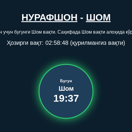
НУРАФШОН
-
ШОМ
учун бугунги Шом вақти. Саҳифада Шом вақти алоҳида кў
Ҳозирги вақт:
02:58:48
(қурилмангиз вақти)
Бугун
Шом
19:37