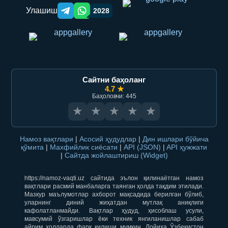
Улашиш
2028
Telegram orqali ulashish
WhatsApp orqali ulashish
Сайтни баҳоланг
4.7 ★
Баҳоловчи: 445
★
★
★
★
★
Намоз вақтлари
|
Асосий ҳудудлар
|
Дин ишлари бўйича
қўмита
|
Махфийлик сиёсати
|
API (JSON)
|
API ҳужжати
|
Сайтда жойлаштириш (Widget)
https://namoz-vaqti.uz сайтида эълон қилинаётган намоз
вақтлари расмий манбаларга таянган ҳолда тақдим этилади.
Мазкур маълумотлар ахборот мақсадида берилган бўлиб,
уларнинг диний жиҳатдан мутлақ аниқлиги
кафолатланмайди. Вақтлар ҳудуд, ҳисоблаш усули,
мавсумий ўзгаришлар ёки техник янгиланишлар сабаб
айрим ҳолларда фарқ қилиши мумкин. Лойиҳа Ўзбекистон