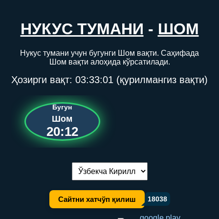
НУКУС ТУМАНИ
-
ШОМ
Нукус тумани учун бугунги Шом вақти. Саҳифада
Шом вақти алоҳида кўрсатилади.
Ҳозирги вақт:
03:33:01
(қурилмангиз вақти)
Бугун
Шом
20:12
Тилни алмаштириш:
Сайтни хатчўп қилиш
18038