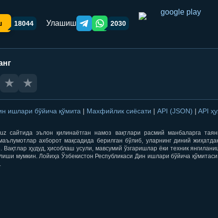
Улашиш
ш
18044
2030
Telegram orqali ulashish
WhatsApp orqali ulashish
анг
★
★
ин ишлари бўйича қўмита
|
Махфийлик сиёсати
|
API (JSON)
|
API ҳ
qti.uz сайтида эълон қилинаётган намоз вақтлари расмий манбаларга тая
маълумотлар ахборот мақсадида берилган бўлиб, уларнинг диний жиҳатда
 Вақтлар ҳудуд, ҳисоблаш усули, мавсумий ўзгаришлар ёки техник янгилан
лиши мумкин. Лойиҳа Ўзбекистон Республикаси Дин ишлари бўйича қўмитаси
.