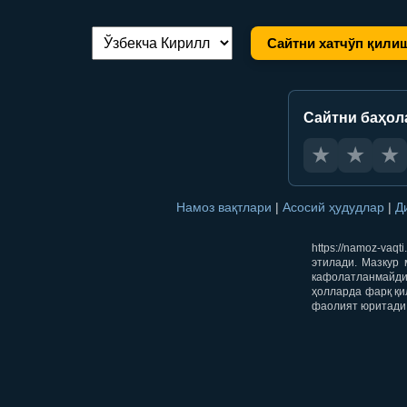
Сайтни хатчўп қили
Тилни алмаштириш:
Сайтни баҳол
★
★
★
Намоз вақтлари
|
Асосий ҳудудлар
|
Д
https://namoz-va
этилади. Мазкур 
кафолатланмайди.
ҳолларда фарқ қи
фаолият юритади