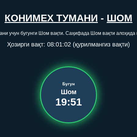
КОНИМЕХ ТУМАНИ
-
ШОМ
ани учун бугунги Шом вақти. Саҳифада Шом вақти алоҳида 
Ҳозирги вақт:
08:01:02
(қурилмангиз вақти)
Бугун
Шом
19:51