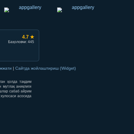
4.7 ★
Баҳоловчи: 445
ужжати
|
Сайтда жойлаштириш (Widget)
нган ҳолда тақдим
н мутлақ аниқлиги
ишлар сабаб айрим
 хулосаси асосида