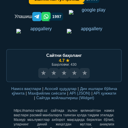
Улашиш
1997
Telegram orqali ulashish
WhatsApp orqali ulashish
Сайтни баҳоланг
4.7 ★
Баҳоловчи: 430
★
★
★
★
★
Намоз вақтлари
|
Асосий ҳудудлар
|
Дин ишлари бўйича
қўмита
|
Махфийлик сиёсати
|
API (JSON)
|
API ҳужжати
|
Сайтда жойлаштириш (Widget)
https://namoz-vaqti.uz сайтида эълон қилинаётган намоз
вақтлари расмий манбаларга таянган ҳолда тақдим этилади.
Мазкур маълумотлар ахборот мақсадида берилган бўлиб,
уларнинг диний жиҳатдан мутлақ аниқлиги