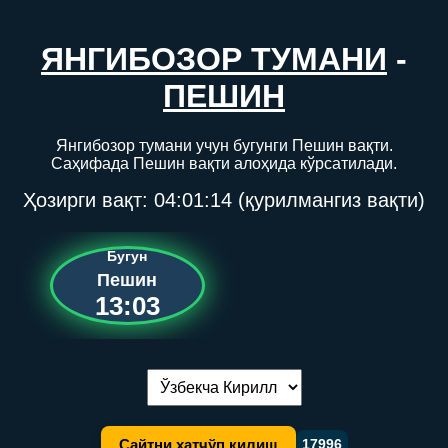
ЯНГИБОЗОР ТУМАНИ
-
ПЕШИН
Янгибозор тумани учун бугунги Пешин вақти.
Саҳифада Пешин вақти алоҳида кўрсатилади.
Ҳозирги вақт:
04:01:14
(қурилмангиз вақти)
Бугун
Пешин
13:03
Тилни алмаштириш:
Сайтни хатчўп қилиш
17996