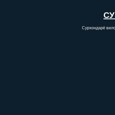
СУ
Сурхондарё вило