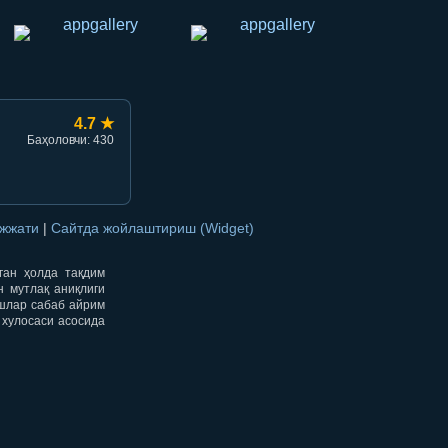
4.7 ★
Баҳоловчи: 430
ужжати
|
Сайтда жойлаштириш (Widget)
нган ҳолда тақдим
н мутлақ аниқлиги
ишлар сабаб айрим
 хулосаси асосида