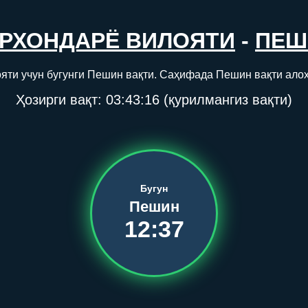
РХОНДАРЁ ВИЛОЯТИ
-
ПЕШ
яти учун бугунги Пешин вақти. Саҳифада Пешин вақти алоҳ
Ҳозирги вақт:
03:43:16
(қурилмангиз вақти)
Бугун
Пешин
12:37