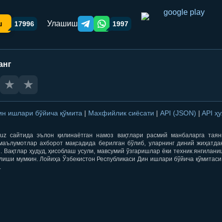
Улашиш
ш
17996
1997
Telegram orqali ulashish
WhatsApp orqali ulashish
анг
★
★
ин ишлари бўйича қўмита
|
Махфийлик сиёсати
|
API (JSON)
|
API ҳ
qti.uz сайтида эълон қилинаётган намоз вақтлари расмий манбаларга тая
маълумотлар ахборот мақсадида берилган бўлиб, уларнинг диний жиҳатда
 Вақтлар ҳудуд, ҳисоблаш усули, мавсумий ўзгаришлар ёки техник янгилан
лиши мумкин. Лойиҳа Ўзбекистон Республикаси Дин ишлари бўйича қўмитаси
.