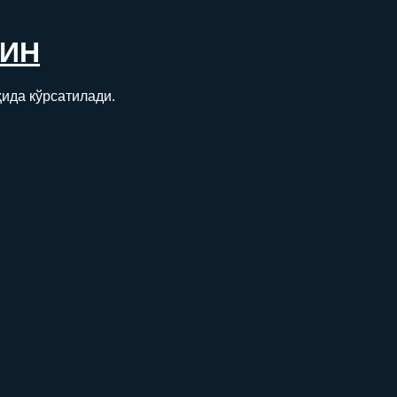
ИН
ида кўрсатилади.