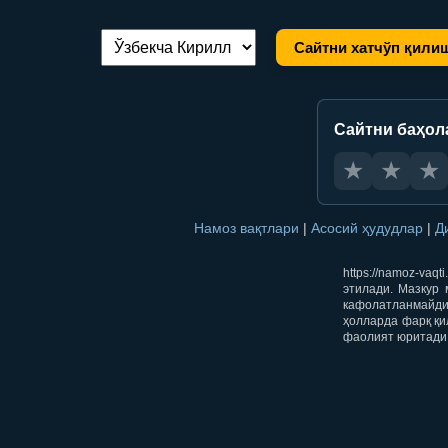
Сайтни хатчўп қили
Тилни алмаштириш:
Сайтни баҳол
★
★
★
Намоз вақтлари
|
Асосий ҳудудлар
|
Д
https://namoz-va
этилади. Мазкур 
кафолатланмайди.
ҳолларда фарқ қи
фаолият юритади