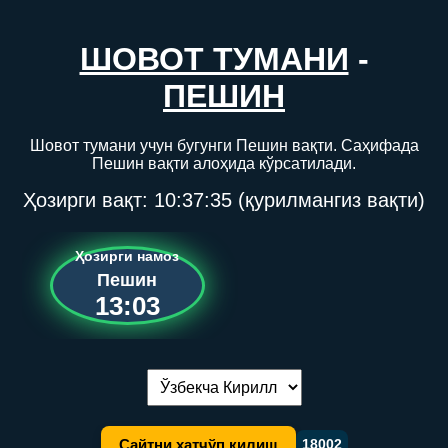
ШОВОТ ТУМАНИ
-
ПЕШИН
Шовот тумани учун бугунги Пешин вақти. Саҳифада
Пешин вақти алоҳида кўрсатилади.
Ҳозирги вақт:
10:37:35
(қурилмангиз вақти)
Ҳозирги намоз
Пешин
13:03
Тилни алмаштириш:
Сайтни хатчўп қилиш
18002