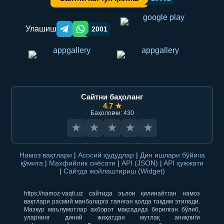
Улашиш
2001
Telegram orqali ulashish
WhatsApp orqali ulashish
Сайтни баҳоланг
4.7 ★
Баҳоловчи: 430
★
★
★
★
★
Намоз вақтлари
|
Асосий ҳудудлар
|
Дин ишлари бўйича
қўмита
|
Махфийлик сиёсати
|
API (JSON)
|
API ҳужжати
|
Сайтда жойлаштириш (Widget)
https://namoz-vaqti.uz сайтида эълон қилинаётган намоз
вақтлари расмий манбаларга таянган ҳолда тақдим этилади.
Мазкур маълумотлар ахборот мақсадида берилган бўлиб,
уларнинг диний жиҳатдан мутлақ аниқлиги