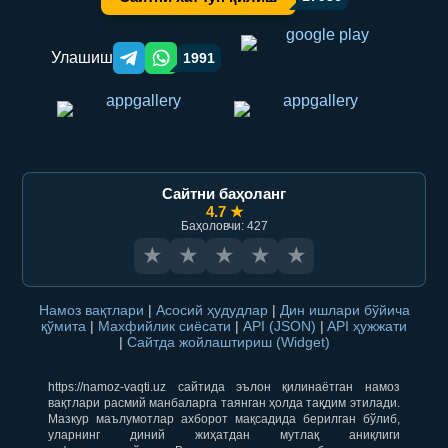
Улашиш
1991
Telegram orqali ulashish
WhatsApp orqali ulashish
Сайтни баҳоланг
4.7 ★
Баҳоловчи: 427
★
★
★
★
★
Намоз вақтлари
|
Асосий ҳудудлар
|
Дин ишлари бўйича
қўмита
|
Махфийлик сиёсати
|
API (JSON)
|
API ҳужжати
|
Сайтда жойлаштириш (Widget)
https://namoz-vaqti.uz сайтида эълон қилинаётган намоз
вақтлари расмий манбаларга таянган ҳолда тақдим этилади.
Мазкур маълумотлар ахборот мақсадида берилган бўлиб,
уларнинг диний жиҳатдан мутлақ аниқлиги