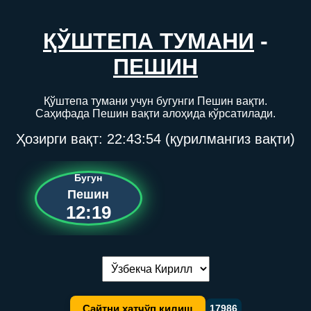
ҚЎШТЕПА ТУМАНИ
-
ПЕШИН
Қўштепа тумани учун бугунги Пешин вақти.
Саҳифада Пешин вақти алоҳида кўрсатилади.
Ҳозирги вақт:
22:43:54
(қурилмангиз вақти)
Бугун
Пешин
12:19
Тилни алмаштириш:
Сайтни хатчўп қилиш
17986