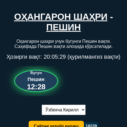
ОҲАНГАРОН ШАҲРИ
-
ПЕШИН
Оҳангарон шаҳри учун бугунги Пешин вақти.
Саҳифада Пешин вақти алоҳида кўрсатилади.
Ҳозирги вақт:
20:05:30
(қурилмангиз вақти)
Бугун
Пешин
12:28
Тилни алмаштириш:
Сайтни хатчўп қилиш
18239