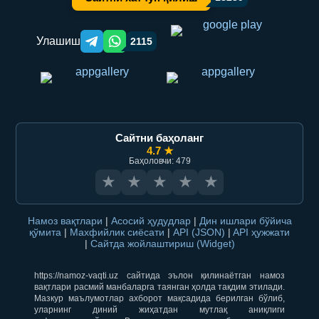
Улашиш
2115
Telegram orqali ulashish
WhatsApp orqali ulashish
Сайтни баҳоланг
4.7 ★
Баҳоловчи: 479
★
★
★
★
★
Намоз вақтлари
|
Асосий ҳудудлар
|
Дин ишлари бўйича
қўмита
|
Махфийлик сиёсати
|
API (JSON)
|
API ҳужжати
|
Сайтда жойлаштириш (Widget)
https://namoz-vaqti.uz сайтида эълон қилинаётган намоз
вақтлари расмий манбаларга таянган ҳолда тақдим этилади.
Мазкур маълумотлар ахборот мақсадида берилган бўлиб,
уларнинг диний жиҳатдан мутлақ аниқлиги