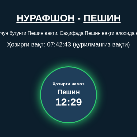
НУРАФШОН
-
ПЕШИН
ун бугунги Пешин вақти. Саҳифада Пешин вақти алоҳида 
Ҳозирги вақт:
07:42:43
(қурилмангиз вақти)
Ҳозирги намоз
Пешин
12:29