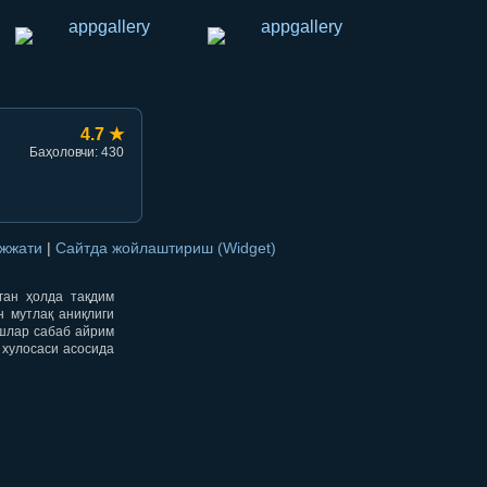
4.7 ★
Баҳоловчи: 430
ужжати
|
Сайтда жойлаштириш (Widget)
нган ҳолда тақдим
н мутлақ аниқлиги
ишлар сабаб айрим
 хулосаси асосида