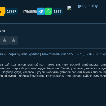
Улашиш
ш
17997
1999
Telegram orqali ulashish
WhatsApp orqali ulashish
анг
★
★
ин ишлари бўйича қўмита
|
Махфийлик сиёсати
|
API (JSON)
|
API ҳ
qti.uz сайтида эълон қилинаётган намоз вақтлари расмий манбаларга тая
маълумотлар ахборот мақсадида берилган бўлиб, уларнинг диний жиҳатда
 Вақтлар ҳудуд, ҳисоблаш усули, мавсумий ўзгаришлар ёки техник янгилан
лиши мумкин. Лойиҳа Ўзбекистон Республикаси Дин ишлари бўйича қўмитаси
.