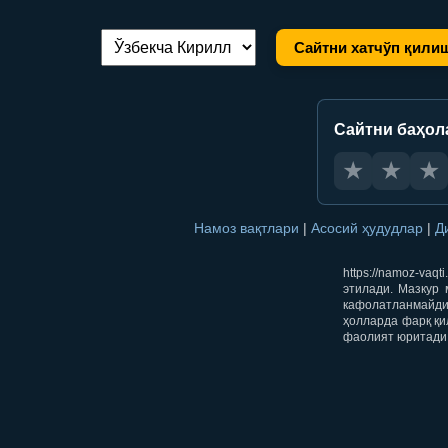
Сайтни хатчўп қили
Тилни алмаштириш:
Сайтни баҳол
★
★
★
Намоз вақтлари
|
Асосий ҳудудлар
|
Д
https://namoz-va
этилади. Мазкур 
кафолатланмайди.
ҳолларда фарқ қи
фаолият юритади