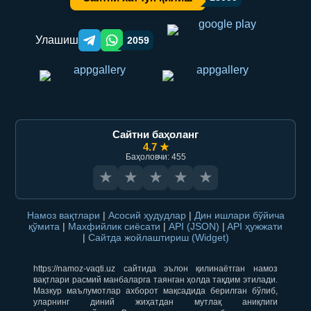
Улашиш
2059
Telegram orqali ulashish
WhatsApp orqali ulashish
Сайтни баҳоланг
4.7 ★
Баҳоловчи: 455
★
★
★
★
★
Намоз вақтлари
|
Асосий ҳудудлар
|
Дин ишлари бўйича
қўмита
|
Махфийлик сиёсати
|
API (JSON)
|
API ҳужжати
|
Сайтда жойлаштириш (Widget)
https://namoz-vaqti.uz сайтида эълон қилинаётган намоз
вақтлари расмий манбаларга таянган ҳолда тақдим этилади.
Мазкур маълумотлар ахборот мақсадида берилган бўлиб,
уларнинг диний жиҳатдан мутлақ аниқлиги