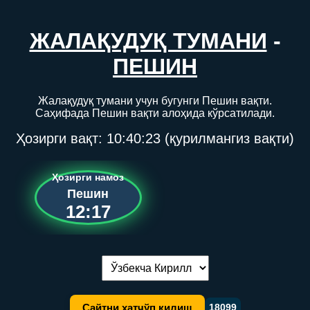
ЖАЛАҚУДУҚ ТУМАНИ
-
ПЕШИН
Жалақудуқ тумани учун бугунги Пешин вақти.
Саҳифада Пешин вақти алоҳида кўрсатилади.
Ҳозирги вақт:
10:40:23
(қурилмангиз вақти)
Ҳозирги намоз
Пешин
12:17
Тилни алмаштириш:
Сайтни хатчўп қилиш
18099