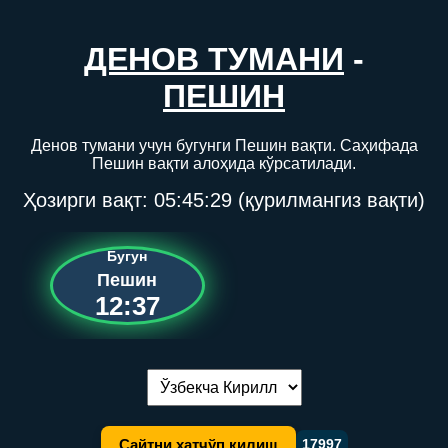
ДЕНОВ ТУМАНИ
-
ПЕШИН
Денов тумани учун бугунги Пешин вақти. Саҳифада
Пешин вақти алоҳида кўрсатилади.
Ҳозирги вақт:
05:45:29
(қурилмангиз вақти)
Бугун
Пешин
12:37
Тилни алмаштириш:
Сайтни хатчўп қилиш
17997