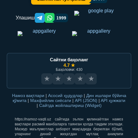
Улашиш
1999
Telegram orqali ulashish
WhatsApp orqali ulashish
Сайтни баҳоланг
4.7 ★
Баҳоловчи: 430
★
★
★
★
★
Намоз вақтлари
|
Асосий ҳудудлар
|
Дин ишлари бўйича
қўмита
|
Махфийлик сиёсати
|
API (JSON)
|
API ҳужжати
|
Сайтда жойлаштириш (Widget)
https://namoz-vaqti.uz сайтида эълон қилинаётган намоз
вақтлари расмий манбаларга таянган ҳолда тақдим этилади.
Мазкур маълумотлар ахборот мақсадида берилган бўлиб,
уларнинг диний жиҳатдан мутлақ аниқлиги