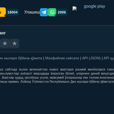
Улашиш
ш
18004
2006
Telegram orqali ulashish
WhatsApp orqali ulashish
анг
★
★
ин ишлари бўйича қўмита
|
Махфийлик сиёсати
|
API (JSON)
|
API ҳ
qti.uz сайтида эълон қилинаётган намоз вақтлари расмий манбаларга тая
маълумотлар ахборот мақсадида берилган бўлиб, уларнинг диний жиҳатда
 Вақтлар ҳудуд, ҳисоблаш усули, мавсумий ўзгаришлар ёки техник янгилан
лиши мумкин. Лойиҳа Ўзбекистон Республикаси Дин ишлари бўйича қўмитаси
.