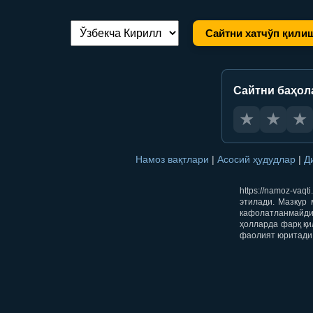
Сайтни хатчўп қили
Тилни алмаштириш:
Сайтни баҳол
★
★
★
Намоз вақтлари
|
Асосий ҳудудлар
|
Д
https://namoz-va
этилади. Мазкур 
кафолатланмайди.
ҳолларда фарқ қи
фаолият юритади