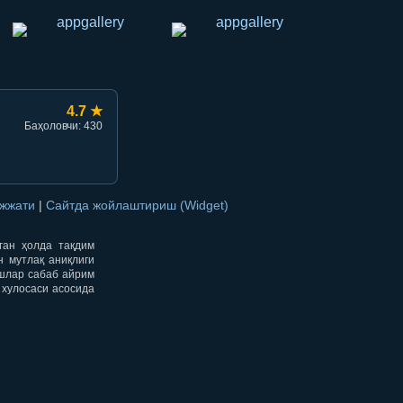
4.7 ★
Баҳоловчи: 430
ужжати
|
Сайтда жойлаштириш (Widget)
нган ҳолда тақдим
н мутлақ аниқлиги
ишлар сабаб айрим
 хулосаси асосида