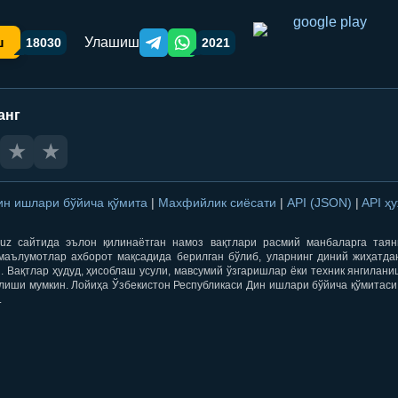
Улашиш
ш
18030
2021
Telegram orqali ulashish
WhatsApp orqali ulashish
анг
★
★
ин ишлари бўйича қўмита
|
Махфийлик сиёсати
|
API (JSON)
|
API ҳ
qti.uz сайтида эълон қилинаётган намоз вақтлари расмий манбаларга тая
маълумотлар ахборот мақсадида берилган бўлиб, уларнинг диний жиҳатда
 Вақтлар ҳудуд, ҳисоблаш усули, мавсумий ўзгаришлар ёки техник янгилан
лиши мумкин. Лойиҳа Ўзбекистон Республикаси Дин ишлари бўйича қўмитаси
.