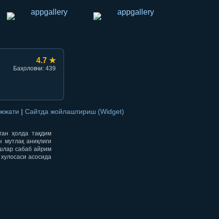
4.7 ★
Баҳоловчи: 439
ужжати
|
Сайтда жойлаштириш (Widget)
нган ҳолда тақдим
н мутлақ аниқлиги
ишлар сабаб айрим
 хулосаси асосида