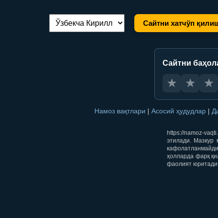
Сайтни хатчўп қили
Тилни алмаштириш:
Сайтни баҳол
★
★
★
Намоз вақтлари
|
Асосий ҳудудлар
|
Д
https://namoz-va
этилади. Мазкур 
кафолатланмайди.
ҳолларда фарқ қи
фаолият юритади