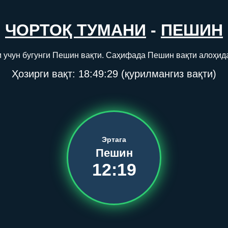
ЧОРТОҚ ТУМАНИ
-
ПЕШИН
 учун бугунги Пешин вақти. Саҳифада Пешин вақти алоҳид
Ҳозирги вақт:
18:49:30
(қурилмангиз вақти)
Эртага
Пешин
12:19