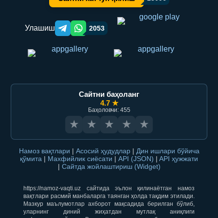
Улашиш
2053
Telegram orqali ulashish
WhatsApp orqali ulashish
Сайтни баҳоланг
4.7 ★
Баҳоловчи: 455
★
★
★
★
★
Намоз вақтлари
|
Асосий ҳудудлар
|
Дин ишлари бўйича
қўмита
|
Махфийлик сиёсати
|
API (JSON)
|
API ҳужжати
|
Сайтда жойлаштириш (Widget)
https://namoz-vaqti.uz сайтида эълон қилинаётган намоз
вақтлари расмий манбаларга таянган ҳолда тақдим этилади.
Мазкур маълумотлар ахборот мақсадида берилган бўлиб,
уларнинг диний жиҳатдан мутлақ аниқлиги