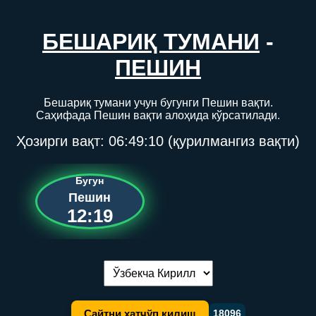
БЕШАРИҚ ТУМАНИ
-
ПЕШИН
Бешариқ тумани учун бугунги Пешин вақти.
Саҳифада Пешин вақти алоҳида кўрсатилади.
Ҳозирги вақт:
06:49:10
(қурилмангиз вақти)
Бугун
Пешин
12:19
Тилни алмаштириш:
Сайтни хатчўп қилиш
18096