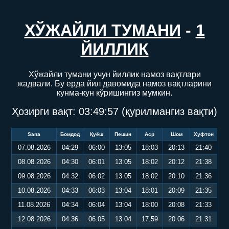
ХЎЖАЙЛИ ТУМАНИ
-
1
ЙИЛЛИК
Хўжайли тумани учун йиллик намоз вақтлари
жадвали. Бу ерда йил давомида намоз вақтларини
кунма-кун кўришингиз мумкин.
Ҳозирги вақт:
03:49:58
(қурилмангиз вақти)
Sana
Бомдод
Қуёш
Пешин
Аср
Шом
Хуфтон
07.08.2026
04:29
06:00
13:05
18:03
20:13
21:40
08.08.2026
04:30
06:01
13:05
18:02
20:12
21:38
09.08.2026
04:32
06:02
13:05
18:02
20:10
21:36
10.08.2026
04:33
06:03
13:04
18:01
20:09
21:35
11.08.2026
04:34
06:04
13:04
18:00
20:08
21:33
12.08.2026
04:36
06:05
13:04
17:59
20:06
21:31