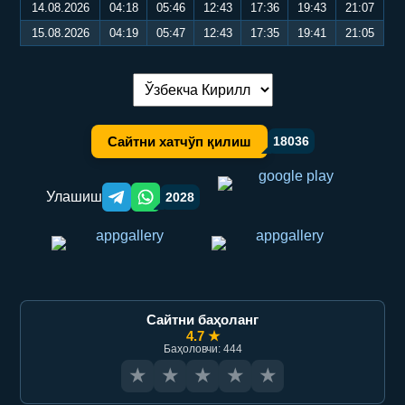
14.08.2026
04:18
05:46
12:43
17:36
19:43
21:07
15.08.2026
04:19
05:47
12:43
17:35
19:41
21:05
Тилни алмаштириш:
Сайтни хатчўп қилиш
18036
Улашиш
2028
Telegram orqali ulashish
WhatsApp orqali ulashish
Сайтни баҳоланг
4.7 ★
Баҳоловчи: 444
★
★
★
★
★