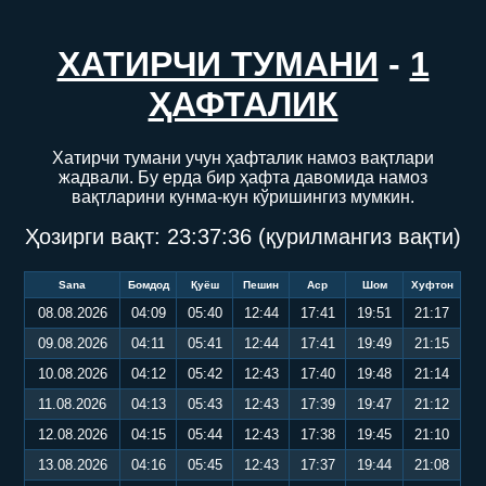
ХАТИРЧИ ТУМАНИ
-
1
ҲАФТАЛИК
Хатирчи тумани учун ҳафталик намоз вақтлари
жадвали. Бу ерда бир ҳафта давомида намоз
вақтларини кунма-кун кўришингиз мумкин.
Ҳозирги вақт:
23:37:36
(қурилмангиз вақти)
Sana
Бомдод
Қуёш
Пешин
Аср
Шом
Хуфтон
08.08.2026
04:09
05:40
12:44
17:41
19:51
21:17
09.08.2026
04:11
05:41
12:44
17:41
19:49
21:15
10.08.2026
04:12
05:42
12:43
17:40
19:48
21:14
11.08.2026
04:13
05:43
12:43
17:39
19:47
21:12
12.08.2026
04:15
05:44
12:43
17:38
19:45
21:10
13.08.2026
04:16
05:45
12:43
17:37
19:44
21:08