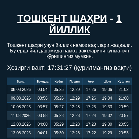
ТОШКЕНТ ШАҲРИ
-
1
ЙИЛЛИК
Тошкент шаҳри учун йиллик намоз вақтлари жадвали.
Бу ерда йил давомида намоз вақтларини кунма-кун
кўришингиз мумкин.
Ҳозирги вақт:
17:31:28
(қурилмангиз вақти)
Sana
Бомдод
Қуёш
Пешин
Аср
Шом
Хуфтон
08.08.2026
03:54
05:25
12:29
17:26
19:36
21:02
09.08.2026
03:56
05:26
12:29
17:26
19:34
21:00
10.08.2026
03:57
05:27
12:28
17:25
19:33
20:59
11.08.2026
03:58
05:28
12:28
17:24
19:32
20:57
12.08.2026
04:00
05:29
12:28
17:23
19:30
20:55
13.08.2026
04:01
05:30
12:28
17:22
19:29
20:53