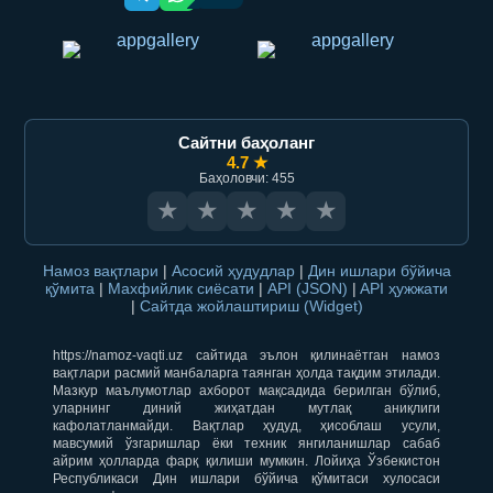
Сайтни баҳоланг
4.7 ★
Баҳоловчи: 455
★
★
★
★
★
Намоз вақтлари
|
Асосий ҳудудлар
|
Дин ишлари бўйича
қўмита
|
Махфийлик сиёсати
|
API (JSON)
|
API ҳужжати
|
Сайтда жойлаштириш (Widget)
https://namoz-vaqti.uz сайтида эълон қилинаётган намоз
вақтлари расмий манбаларга таянган ҳолда тақдим этилади.
Мазкур маълумотлар ахборот мақсадида берилган бўлиб,
уларнинг диний жиҳатдан мутлақ аниқлиги
кафолатланмайди. Вақтлар ҳудуд, ҳисоблаш усули,
мавсумий ўзгаришлар ёки техник янгиланишлар сабаб
айрим ҳолларда фарқ қилиши мумкин. Лойиҳа Ўзбекистон
Республикаси Дин ишлари бўйича қўмитаси хулосаси