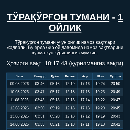
ТЎРАҚЎРҒОН ТУМАНИ
-
1
ОЙЛИК
Тўрақўрғон тумани учун ойлик намоз вақтлари
жадвали. Бу ерда бир ой давомида намоз вақтларини
кунма-кун кўришингиз мумкин.
Ҳозирги вақт:
10:17:43
(қурилмангиз вақти)
Sana
Бомдод
Қуёш
Пешин
Аср
Шом
Хуфтон
09.08.2026
03:46
05:16
12:19
17:16
19:24
20:50
10.08.2026
03:47
05:17
12:18
17:15
19:23
20:49
11.08.2026
03:48
05:18
12:18
17:14
19:22
20:47
12.08.2026
03:50
05:19
12:18
17:13
19:20
20:45
13.08.2026
03:51
05:20
12:18
17:12
19:19
20:43
14.08.2026
03:53
05:21
12:18
17:11
19:18
20:42