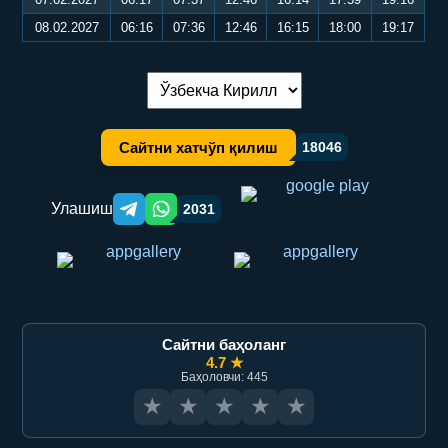
08.02.2027
06:16
07:36
12:46
16:15
18:00
19:17
Тилни алмаштириш:
Сайтни хатчўп қилиш
18046
Улашиш
2031
Telegram orqali ulashish
WhatsApp orqali ulashish
Сайтни баҳоланг
4.7 ★
Баҳоловчи: 445
★
★
★
★
★