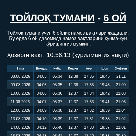
ТОЙЛОҚ ТУМАНИ
-
6 ОЙ
Тойлоқ тумани учун 6 ойлик намоз вақтлари жадвали.
Бу ерда 6 ой давомида намоз вақтларини кунма-кун
кўришингиз мумкин.
Ҳозирги вақт:
10:56:14
(қурилмангиз вақти)
Sana
Бомдод
Қуёш
Пешин
Аср
Шом
Хуфтон
08.08.2026
04:03
05:34
12:38
17:35
19:45
21:11
09.08.2026
04:05
05:35
12:38
17:35
19:43
21:09
10.08.2026
04:06
05:36
12:37
17:34
19:42
21:08
11.08.2026
04:07
05:37
12:37
17:33
19:41
21:06
12.08.2026
04:09
05:38
12:37
17:32
19:39
21:04
13.08.2026
04:10
05:39
12:37
17:31
19:38
21:02
14.08.2026
04:12
05:40
12:37
17:30
19:37
21:01
15.08.2026
04:13
05:41
12:37
17:29
19:35
20:59