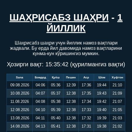
ШАҲРИСАБЗ ШАҲРИ
-
1
ЙИЛЛИК
Шаҳрисабз шаҳри учун йиллик намоз вақтлари
жадвали. Бу ерда йил давомида намоз вақтларини
кунма-кун кўришингиз мумкин.
Ҳозирги вақт:
15:35:43
(қурилмангиз вақти)
Sana
Бомдод
Қуёш
Пешин
Аср
Шом
Хуфтон
09.08.2026
04:06
05:36
12:39
17:36
19:44
21:10
10.08.2026
04:07
05:37
12:38
17:35
19:43
21:09
11.08.2026
04:08
05:38
12:38
17:34
19:42
21:07
12.08.2026
04:10
05:39
12:38
17:33
19:40
21:05
13.08.2026
04:11
05:40
12:38
17:32
19:39
21:03
14.08.2026
04:13
05:41
12:38
17:31
19:38
21:02