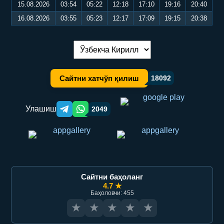
15.08.2026
03:54
05:22
12:18
17:10
19:16
20:40
16.08.2026
03:55
05:23
12:17
17:09
19:15
20:38
Тилни алмаштириш:
Сайтни хатчўп қилиш
18092
Улашиш
2049
Telegram orqali ulashish
WhatsApp orqali ulashish
Сайтни баҳоланг
4.7 ★
Баҳоловчи: 455
★
★
★
★
★