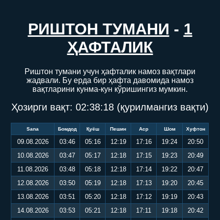
РИШТОН ТУМАНИ
-
1
ҲАФТАЛИК
Риштон тумани учун ҳафталик намоз вақтлари
жадвали. Бу ерда бир ҳафта давомида намоз
вақтларини кунма-кун кўришингиз мумкин.
Ҳозирги вақт:
02:38:18
(қурилмангиз вақти)
Sana
Бомдод
Қуёш
Пешин
Аср
Шом
Хуфтон
09.08.2026
03:46
05:16
12:19
17:16
19:24
20:50
10.08.2026
03:47
05:17
12:18
17:15
19:23
20:49
11.08.2026
03:48
05:18
12:18
17:14
19:22
20:47
12.08.2026
03:50
05:19
12:18
17:13
19:20
20:45
13.08.2026
03:51
05:20
12:18
17:12
19:19
20:43
14.08.2026
03:53
05:21
12:18
17:11
19:18
20:42