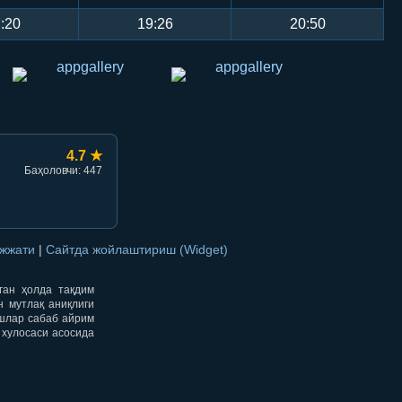
:20
19:26
20:50
4.7 ★
Баҳоловчи: 447
ужжати
|
Сайтда жойлаштириш (Widget)
нган ҳолда тақдим
н мутлақ аниқлиги
ишлар сабаб айрим
 хулосаси асосида