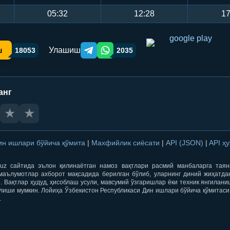
05:32
12:28
17
Улашиш
ш
18053
2035
Telegram orqali ulashish
WhatsApp orqali ulashish
анг
★
★
ин ишлари бўйича қўмита
|
Махфийлик сиёсати
|
API (JSON)
|
API ҳ
qti.uz сайтида эълон қилинаётган намоз вақтлари расмий манбаларга тая
маълумотлар ахборот мақсадида берилган бўлиб, уларнинг диний жиҳатда
 Вақтлар ҳудуд, ҳисоблаш усули, мавсумий ўзгаришлар ёки техник янгилан
лиши мумкин. Лойиҳа Ўзбекистон Республикаси Дин ишлари бўйича қўмитаси
.