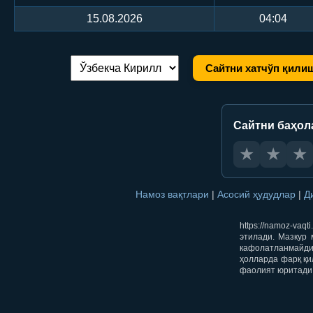
15.08.2026
04:04
Сайтни хатчўп қили
Тилни алмаштириш:
Сайтни баҳол
★
★
★
Намоз вақтлари
|
Асосий ҳудудлар
|
Д
https://namoz-va
этилади. Мазкур 
кафолатланмайди.
ҳолларда фарқ қи
фаолият юритади