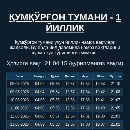
ҚУМҚЎРҒОН ТУМАНИ
-
1
ЙИЛЛИК
Қумқўрғон тумани учун йиллик намоз вақтлари
жадвали. Бу ерда йил давомида намоз вақтларини
кунма-кун кўришингиз мумкин.
Ҳозирги вақт:
21:04:16
(қурилмангиз вақти)
Sana
Бомдод
Қуёш
Пешин
Аср
Шом
Хуфтон
08.08.2026
04:02
05:33
12:37
17:34
19:44
21:10
09.08.2026
04:04
05:34
12:37
17:34
19:42
21:08
10.08.2026
04:05
05:35
12:36
17:33
19:41
21:07
11.08.2026
04:06
05:36
12:36
17:32
19:40
21:05
12.08.2026
04:08
05:37
12:36
17:31
19:38
21:03
13.08.2026
04:09
05:38
12:36
17:30
19:37
21:01