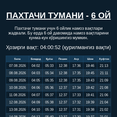
ПАХТАЧИ ТУМАНИ
-
6 ОЙ
Пахтачи тумани учун 6 ойлик намоз вақтлари
жадвали. Бу ерда 6 ой давомида намоз вақтларини
кунма-кун кўришингиз мумкин.
Ҳозирги вақт:
04:00:53
(қурилмангиз вақти)
Sana
Бомдод
Қуёш
Пешин
Аср
Шом
Хуфтон
07.08.2026
04:02
05:33
12:38
17:36
19:46
21:13
08.08.2026
04:03
05:34
12:38
17:35
19:45
21:11
09.08.2026
04:05
05:35
12:38
17:35
19:43
21:09
10.08.2026
04:06
05:36
12:37
17:34
19:42
21:08
11.08.2026
04:07
05:37
12:37
17:33
19:41
21:06
12.08.2026
04:09
05:38
12:37
17:32
19:39
21:04
13.08.2026
04:10
05:39
12:37
17:31
19:38
21:02
14.08.2026
04:12
05:40
12:37
17:30
19:37
21:01