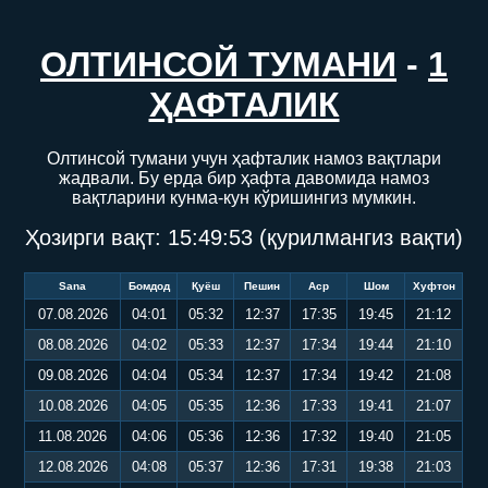
ОЛТИНСОЙ ТУМАНИ
-
1
ҲАФТАЛИК
Олтинсой тумани учун ҳафталик намоз вақтлари
жадвали. Бу ерда бир ҳафта давомида намоз
вақтларини кунма-кун кўришингиз мумкин.
Ҳозирги вақт:
15:49:53
(қурилмангиз вақти)
Sana
Бомдод
Қуёш
Пешин
Аср
Шом
Хуфтон
07.08.2026
04:01
05:32
12:37
17:35
19:45
21:12
08.08.2026
04:02
05:33
12:37
17:34
19:44
21:10
09.08.2026
04:04
05:34
12:37
17:34
19:42
21:08
10.08.2026
04:05
05:35
12:36
17:33
19:41
21:07
11.08.2026
04:06
05:36
12:36
17:32
19:40
21:05
12.08.2026
04:08
05:37
12:36
17:31
19:38
21:03