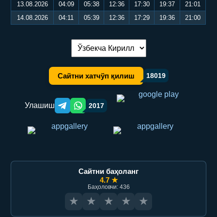
13.08.2026
04:09
05:38
12:36
17:30
19:37
21:01
14.08.2026
04:11
05:39
12:36
17:29
19:36
21:00
Тилни алмаштириш:
Сайтни хатчўп қилиш
18019
Улашиш
2017
Telegram orqali ulashish
WhatsApp orqali ulashish
Сайтни баҳоланг
4.7 ★
Баҳоловчи: 436
★
★
★
★
★