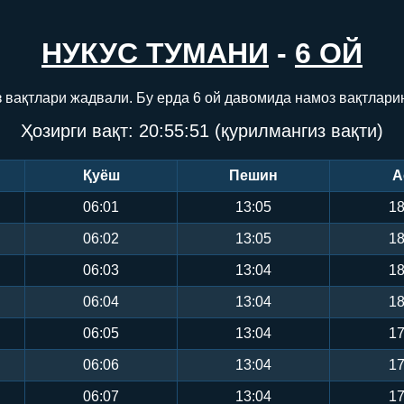
НУКУС ТУМАНИ
-
6 ОЙ
з вақтлари жадвали. Бу ерда 6 ой давомида намоз вақтлари
Ҳозирги вақт:
20:55:52
(қурилмангиз вақти)
Қуёш
Пешин
А
06:01
13:05
18
06:02
13:05
18
06:03
13:04
18
06:04
13:04
18
06:05
13:04
17
06:06
13:04
17
06:07
13:04
17