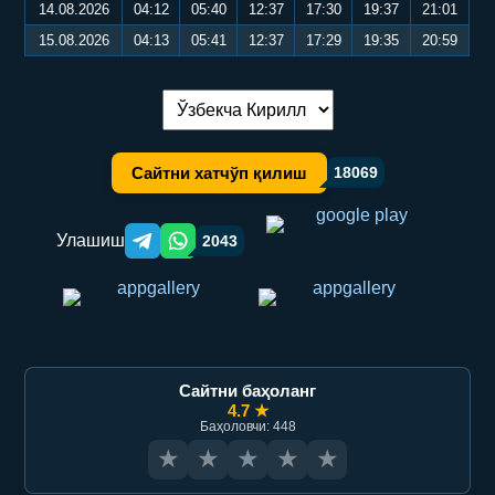
14.08.2026
04:12
05:40
12:37
17:30
19:37
21:01
15.08.2026
04:13
05:41
12:37
17:29
19:35
20:59
Тилни алмаштириш:
Сайтни хатчўп қилиш
18069
Улашиш
2043
Telegram orqali ulashish
WhatsApp orqali ulashish
Сайтни баҳоланг
4.7 ★
Баҳоловчи: 448
★
★
★
★
★