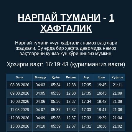
НАРПАЙ ТУМАНИ
-
1
ҲАФТАЛИК
Нарпай тумани учун ҳафталик намоз вақтлари
жадвали. Бу ерда бир ҳафта давомида намоз
вақтларини кунма-кун кўришингиз мумкин.
Ҳозирги вақт:
16:19:43
(қурилмангиз вақти)
Sana
Бомдод
Қуёш
Пешин
Аср
Шом
Хуфтон
08.08.2026
04:03
05:34
12:38
17:35
19:45
21:11
09.08.2026
04:05
05:35
12:38
17:35
19:43
21:09
10.08.2026
04:06
05:36
12:37
17:34
19:42
21:08
11.08.2026
04:07
05:37
12:37
17:33
19:41
21:06
12.08.2026
04:09
05:38
12:37
17:32
19:39
21:04
13.08.2026
04:10
05:39
12:37
17:31
19:38
21:02