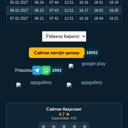
05.02.2027
06:24
07:44
12:51
16:16
18:01
19:19
06.02.2027
06:23
07:43
12:51
16:17
18:02
19:20
07.02.2027
06:22
07:42
12:51
16:19
18:04
19:21
Тилни алмаштириш:
Сайтни хатчўп қилиш
18002
Улашиш
2003
Telegram orqali ulashish
WhatsApp orqali ulashish
Сайтни баҳоланг
4.7 ★
Баҳоловчи: 430
★
★
★
★
★