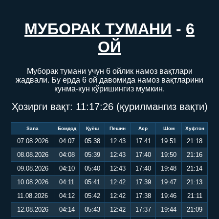
МУБОРАК ТУМАНИ
-
6
ОЙ
Муборак тумани учун 6 ойлик намоз вақтлари
жадвали. Бу ерда 6 ой давомида намоз вақтларини
кунма-кун кўришингиз мумкин.
Ҳозирги вақт:
11:17:26
(қурилмангиз вақти)
Sana
Бомдод
Қуёш
Пешин
Аср
Шом
Хуфтон
07.08.2026
04:07
05:38
12:43
17:41
19:51
21:18
08.08.2026
04:08
05:39
12:43
17:40
19:50
21:16
09.08.2026
04:10
05:40
12:43
17:40
19:48
21:14
10.08.2026
04:11
05:41
12:42
17:39
19:47
21:13
11.08.2026
04:12
05:42
12:42
17:38
19:46
21:11
12.08.2026
04:14
05:43
12:42
17:37
19:44
21:09