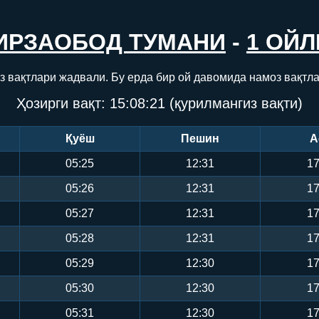
ИРЗАОБОД ТУМАНИ
-
1 ОЙЛ
з вақтлари жадвали. Бу ерда бир ой давомида намоз вақтла
Ҳозирги вақт:
15:08:22
(қурилмангиз вақти)
Қуёш
Пешин
А
05:25
12:31
17
05:26
12:31
17
05:27
12:31
17
05:28
12:31
17
05:29
12:30
17
05:30
12:30
17
05:31
12:30
17