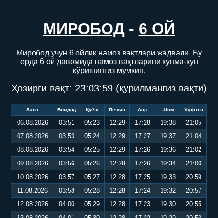
МИРОБОД
-
6 ОЙ
Миробод учун 6 ойлик намоз вақтлари жадвали. Бу
ерда 6 ой давомида намоз вақтларини кунма-кун
кўришингиз мумкин.
Ҳозирги вақт:
23:04:00
(қурилмангиз вақти)
Sana
Бомдод
Қуёш
Пешин
Аср
Шом
Хуфтон
06.08.2026
03:51
05:23
12:29
17:28
19:38
21:05
07.08.2026
03:53
05:24
12:29
17:27
19:37
21:04
08.08.2026
03:54
05:25
12:29
17:26
19:36
21:02
09.08.2026
03:56
05:26
12:29
17:26
19:34
21:00
10.08.2026
03:57
05:27
12:28
17:25
19:33
20:59
11.08.2026
03:58
05:28
12:28
17:24
19:32
20:57
12.08.2026
04:00
05:29
12:28
17:23
19:30
20:55
13.08.2026
04:01
05:30
12:28
17:22
19:29
20:53