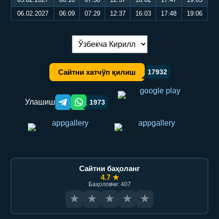
06.02.2027
06:09
07:29
12:37
16:03
17:48
19:06
Тилни алмаштириш:
Сайтни хатчўп қилиш
17932
Улашиш
1973
Telegram orqali ulashish
WhatsApp orqali ulashish
Сайтни баҳоланг
4.7 ★
Баҳоловчи: 407
★
★
★
★
★