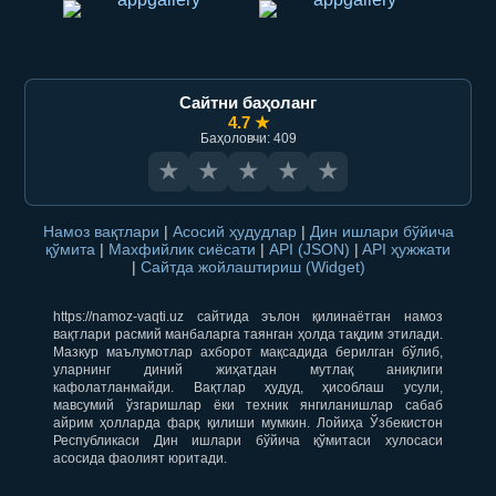
Сайтни баҳоланг
4.7 ★
Баҳоловчи: 409
★
★
★
★
★
Намоз вақтлари
|
Асосий ҳудудлар
|
Дин ишлари бўйича
қўмита
|
Махфийлик сиёсати
|
API (JSON)
|
API ҳужжати
|
Сайтда жойлаштириш (Widget)
https://namoz-vaqti.uz сайтида эълон қилинаётган намоз
вақтлари расмий манбаларга таянган ҳолда тақдим этилади.
Мазкур маълумотлар ахборот мақсадида берилган бўлиб,
уларнинг диний жиҳатдан мутлақ аниқлиги
кафолатланмайди. Вақтлар ҳудуд, ҳисоблаш усули,
мавсумий ўзгаришлар ёки техник янгиланишлар сабаб
айрим ҳолларда фарқ қилиши мумкин. Лойиҳа Ўзбекистон
Республикаси Дин ишлари бўйича қўмитаси хулосаси
асосида фаолият юритади.