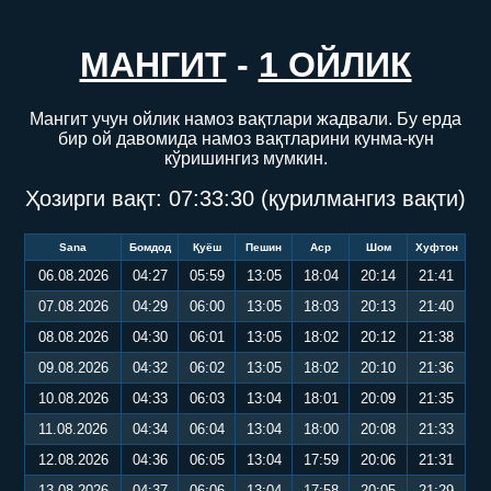
МАНГИТ
-
1 ОЙЛИК
Мангит учун ойлик намоз вақтлари жадвали. Бу ерда
бир ой давомида намоз вақтларини кунма-кун
кўришингиз мумкин.
Ҳозирги вақт:
07:33:31
(қурилмангиз вақти)
Sana
Бомдод
Қуёш
Пешин
Аср
Шом
Хуфтон
06.08.2026
04:27
05:59
13:05
18:04
20:14
21:41
07.08.2026
04:29
06:00
13:05
18:03
20:13
21:40
08.08.2026
04:30
06:01
13:05
18:02
20:12
21:38
09.08.2026
04:32
06:02
13:05
18:02
20:10
21:36
10.08.2026
04:33
06:03
13:04
18:01
20:09
21:35
11.08.2026
04:34
06:04
13:04
18:00
20:08
21:33
12.08.2026
04:36
06:05
13:04
17:59
20:06
21:31
13.08.2026
04:37
06:06
13:04
17:58
20:05
21:29