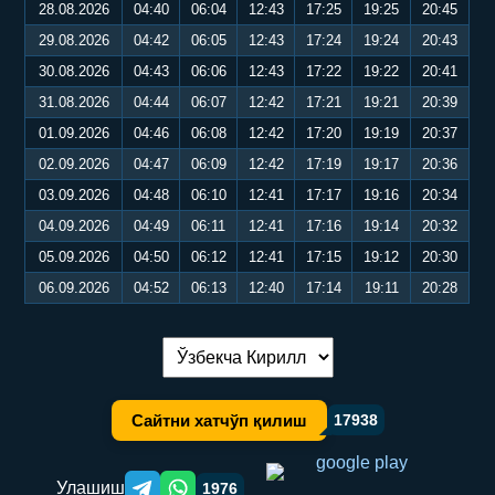
28.08.2026
04:40
06:04
12:43
17:25
19:25
20:45
29.08.2026
04:42
06:05
12:43
17:24
19:24
20:43
30.08.2026
04:43
06:06
12:43
17:22
19:22
20:41
31.08.2026
04:44
06:07
12:42
17:21
19:21
20:39
01.09.2026
04:46
06:08
12:42
17:20
19:19
20:37
02.09.2026
04:47
06:09
12:42
17:19
19:17
20:36
03.09.2026
04:48
06:10
12:41
17:17
19:16
20:34
04.09.2026
04:49
06:11
12:41
17:16
19:14
20:32
05.09.2026
04:50
06:12
12:41
17:15
19:12
20:30
06.09.2026
04:52
06:13
12:40
17:14
19:11
20:28
Тилни алмаштириш:
Сайтни хатчўп қилиш
17938
Улашиш
1976
Telegram orqali ulashish
WhatsApp orqali ulashish