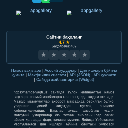
Сайтни баҳоланг
4.7 ★
Баҳоловчи: 409
★
★
★
★
★
Намоз вақтлари
|
Асосий ҳудудлар
|
Дин ишлари бўйича
қўмита
|
Махфийлик сиёсати
|
API (JSON)
|
API ҳужжати
|
Сайтда жойлаштириш (Widget)
https://namoz-vaqti.uz сайтида эълон қилинаётган намоз
вақтлари расмий манбаларга таянган ҳолда тақдим этилади.
Мазкур маълумотлар ахборот мақсадида берилган бўлиб,
уларнинг диний жиҳатдан мутлақ аниқлиги
кафолатланмайди. Вақтлар ҳудуд, ҳисоблаш усули,
мавсумий ўзгаришлар ёки техник янгиланишлар сабаб
айрим ҳолларда фарқ қилиши мумкин. Лойиҳа Ўзбекистон
Республикаси Дин ишлари бўйича қўмитаси хулосаси