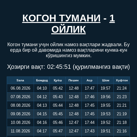
КОГОН ТУМАНИ
-
1
ОЙЛИК
Когон тумани учун ойлик намоз вақтлари жадвали. Бу
ерда бир ой давомида намоз вақтларини кунма-кун
кўришингиз мумкин.
Ҳозирги вақт:
02:45:52
(қурилмангиз вақти)
Sana
Бомдод
Қуёш
Пешин
Аср
Шом
Хуфтон
06.08.2026
04:10
05:42
12:48
17:47
19:57
21:24
07.08.2026
04:12
05:43
12:48
17:46
19:56
21:23
08.08.2026
04:13
05:44
12:48
17:45
19:55
21:21
09.08.2026
04:15
05:45
12:48
17:45
19:53
21:19
10.08.2026
04:16
05:46
12:47
17:44
19:52
21:18
11.08.2026
04:17
05:47
12:47
17:43
19:51
21:16