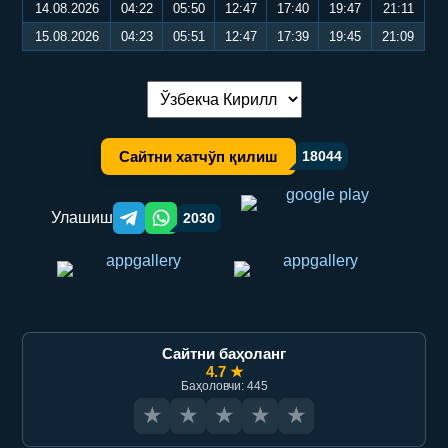
14.08.2026
04:22
05:50
12:47
17:40
19:47
21:11
15.08.2026
04:23
05:51
12:47
17:39
19:45
21:09
Тилни алмаштириш:
Сайтни хатчўп қилиш
18044
Улашиш
2030
Telegram orqali ulashish
WhatsApp orqali ulashish
Сайтни баҳоланг
4.7 ★
Баҳоловчи: 445
★
★
★
★
★