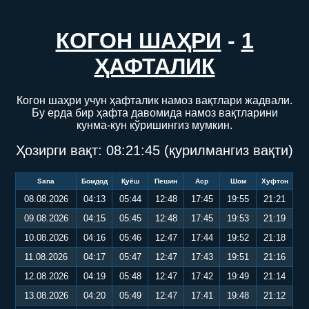
КОГОН ШАҲРИ
-
1
ҲАФТАЛИК
Когон шаҳри учун ҳафталик намоз вақтлари жадвали.
Бу ерда бир ҳафта давомида намоз вақтларини
кунма-кун кўришингиз мумкин.
Ҳозирги вақт:
08:21:45
(қурилмангиз вақти)
Sana
Бомдод
Қуёш
Пешин
Аср
Шом
Хуфтон
08.08.2026
04:13
05:44
12:48
17:45
19:55
21:21
09.08.2026
04:15
05:45
12:48
17:45
19:53
21:19
10.08.2026
04:16
05:46
12:47
17:44
19:52
21:18
11.08.2026
04:17
05:47
12:47
17:43
19:51
21:16
12.08.2026
04:19
05:48
12:47
17:42
19:49
21:14
13.08.2026
04:20
05:49
12:47
17:41
19:48
21:12