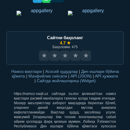
Сайтни баҳоланг
4.7 ★
Баҳоловчи: 475
★
★
★
★
★
Намоз вақтлари
|
Асосий ҳудудлар
|
Дин ишлари бўйича
қўмита
|
Махфийлик сиёсати
|
API (JSON)
|
API ҳужжати
|
Сайтда жойлаштириш (Widget)
https://namoz-vaqti.uz сайтида эълон қилинаётган намоз
вақтлари расмий манбаларга таянган ҳолда тақдим этилади.
Мазкур маълумотлар ахборот мақсадида берилган бўлиб,
уларнинг диний жиҳатдан мутлақ аниқлиги
кафолатланмайди. Вақтлар ҳудуд, ҳисоблаш усули,
мавсумий ўзгаришлар ёки техник янгиланишлар сабаб
айрим ҳолларда фарқ қилиши мумкин. Лойиҳа Ўзбекистон
Республикаси Дин ишлари бўйича қўмитаси хулосаси