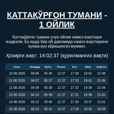
КАТТАҚЎРҒОН ТУМАНИ
-
1 ОЙЛИК
Каттақўрғон тумани учун ойлик намоз вақтлари
жадвали. Бу ерда бир ой давомида намоз вақтларини
кунма-кун кўришингиз мумкин.
Ҳозирги вақт:
14:02:37
(қурилмангиз вақти)
Sana
Бомдод
Қуёш
Пешин
Аср
Шом
Хуфтон
10.08.2026
04:06
05:36
12:37
17:34
19:42
21:08
11.08.2026
04:07
05:37
12:37
17:33
19:41
21:06
12.08.2026
04:09
05:38
12:37
17:32
19:39
21:04
13.08.2026
04:10
05:39
12:37
17:31
19:38
21:02
14.08.2026
04:12
05:40
12:37
17:30
19:37
21:01
15.08.2026
04:13
05:41
12:37
17:29
19:35
20:59