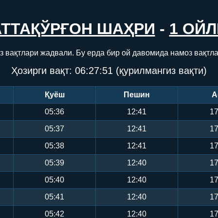
АТТАҚЎРҒОН ШАҲРИ
-
1 ОЙЛ
з вақтлари жадвали. Бу ерда бир ой давомида намоз вақтл
Ҳозирги вақт:
06:27:52
(қурилмангиз вақти)
Қуёш
Пешин
А
05:36
12:41
17
05:37
12:41
17
05:38
12:41
17
05:39
12:40
17
05:40
12:40
17
05:41
12:40
17
05:42
12:40
17