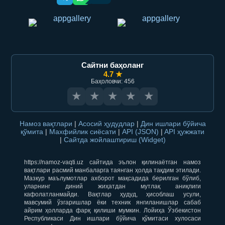
Сайтни баҳоланг
4.7 ★
Баҳоловчи: 456
★
★
★
★
★
Намоз вақтлари
|
Асосий ҳудудлар
|
Дин ишлари бўйича
қўмита
|
Махфийлик сиёсати
|
API (JSON)
|
API ҳужжати
|
Сайтда жойлаштириш (Widget)
https://namoz-vaqti.uz сайтида эълон қилинаётган намоз
вақтлари расмий манбаларга таянган ҳолда тақдим этилади.
Мазкур маълумотлар ахборот мақсадида берилган бўлиб,
уларнинг диний жиҳатдан мутлақ аниқлиги
кафолатланмайди. Вақтлар ҳудуд, ҳисоблаш усули,
мавсумий ўзгаришлар ёки техник янгиланишлар сабаб
айрим ҳолларда фарқ қилиши мумкин. Лойиҳа Ўзбекистон
Республикаси Дин ишлари бўйича қўмитаси хулосаси