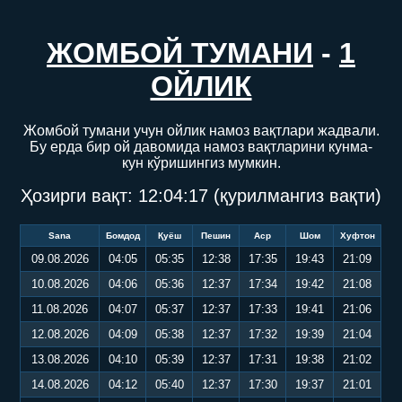
ЖОМБОЙ ТУМАНИ
-
1
ОЙЛИК
Жомбой тумани учун ойлик намоз вақтлари жадвали.
Бу ерда бир ой давомида намоз вақтларини кунма-
кун кўришингиз мумкин.
Ҳозирги вақт:
12:04:17
(қурилмангиз вақти)
Sana
Бомдод
Қуёш
Пешин
Аср
Шом
Хуфтон
09.08.2026
04:05
05:35
12:38
17:35
19:43
21:09
10.08.2026
04:06
05:36
12:37
17:34
19:42
21:08
11.08.2026
04:07
05:37
12:37
17:33
19:41
21:06
12.08.2026
04:09
05:38
12:37
17:32
19:39
21:04
13.08.2026
04:10
05:39
12:37
17:31
19:38
21:02
14.08.2026
04:12
05:40
12:37
17:30
19:37
21:01