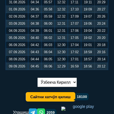
31.08.2026
04:34
05:57
12:32
17:11
19:11
20:29
01.09.2026
04:36
05:58
12:32
17:10
19:09
20:27
02.09.2026
04:37
05:59
12:32
17:09
19:07
20:26
03.09.2026
04:38
06:00
12:31
17:07
19:06
20:24
04.09.2026
04:39
06:01
12:31
17:06
19:04
20:22
05.09.2026
04:40
06:02
12:31
17:05
19:02
20:20
06.09.2026
04:42
06:03
12:30
17:04
19:01
20:18
07.09.2026
04:43
06:04
12:30
17:02
18:59
20:16
08.09.2026
04:44
06:05
12:30
17:01
18:57
20:14
09.09.2026
04:45
06:06
12:29
16:59
18:56
20:12
Тилни алмаштириш:
Сайтни хатчўп қилиш
18100
Улашиш
2059
Telegram orqali ulashish
WhatsApp orqali ulashish