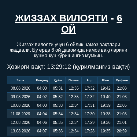
ЖИЗЗАХ ВИЛОЯТИ
-
6
ОЙ
Жиззах вилояти учун 6 ойлик намоз вақтлари
жадвали. Бу ерда 6 ой давомида намоз вақтларини
кунма-кун кўришингиз мумкин.
Ҳозирги вақт:
13:29:12
(қурилмангиз вақти)
Sana
Бомдод
Қуёш
Пешин
Аср
Шом
Хуфтон
08.08.2026
04:00
05:31
12:35
17:32
19:42
21:08
09.08.2026
04:02
05:32
12:35
17:32
19:40
21:06
10.08.2026
04:03
05:33
12:34
17:31
19:39
21:05
11.08.2026
04:04
05:34
12:34
17:30
19:38
21:03
12.08.2026
04:06
05:35
12:34
17:29
19:36
21:01
13.08.2026
04:07
05:36
12:34
17:28
19:35
20:59