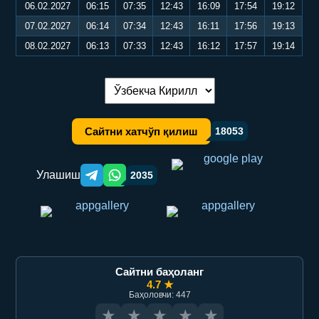
06.02.2027
06:15
07:35
12:43
16:09
17:54
19:12
07.02.2027
06:14
07:34
12:43
16:11
17:56
19:13
08.02.2027
06:13
07:33
12:43
16:12
17:57
19:14
Тилни алмаштириш:
Сайтни хатчўп қилиш
18053
Улашиш
2035
Telegram orqali ulashish
WhatsApp orqali ulashish
Сайтни баҳоланг
4.7 ★
Баҳоловчи: 447
★
★
★
★
★