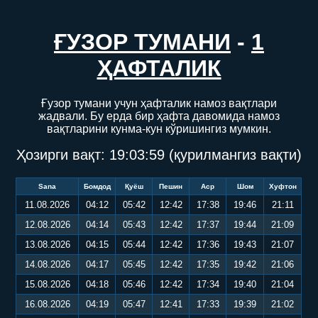
ҒУЗОР ТУМАНИ
-
1
ҲАФТАЛИК
Ғузор тумани учун ҳафталик намоз вақтлари
жадвали. Бу ерда бир ҳафта давомида намоз
вақтларини кунма-кун кўришингиз мумкин.
Ҳозирги вақт:
19:04:00
(қурилмангиз вақти)
Sana
Бомдод
Қуёш
Пешин
Аср
Шом
Хуфтон
11.08.2026
04:12
05:42
12:42
17:38
19:46
21:11
12.08.2026
04:14
05:43
12:42
17:37
19:44
21:09
13.08.2026
04:15
05:44
12:42
17:36
19:43
21:07
14.08.2026
04:17
05:45
12:42
17:35
19:42
21:06
15.08.2026
04:18
05:46
12:42
17:34
19:40
21:04
16.08.2026
04:19
05:47
12:41
17:33
19:39
21:02