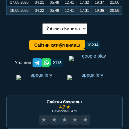
17.08.2026
04:21
05:48
12:41
17:32
19:37
21:00
18.08.2026
04:22
05:49
12:41
17:31
19:36
20:59
Тилни алмаштириш:
Сайтни хатчўп қилиш
18234
Улашиш
2115
Telegram orqali ulashish
WhatsApp orqali ulashish
Сайтни баҳоланг
4.7 ★
Баҳоловчи: 479
★
★
★
★
★