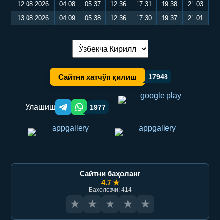
12.08.2026
04:08
05:37
12:36
17:31
19:38
21:03
13.08.2026
04:09
05:38
12:36
17:30
19:37
21:01
Тилни алмаштириш:
Сайтни хатчўп қилиш
17948
Улашиш
1977
Telegram orqali ulashish
WhatsApp orqali ulashish
Сайтни баҳоланг
4.7 ★
Баҳоловчи: 414
★
★
★
★
★