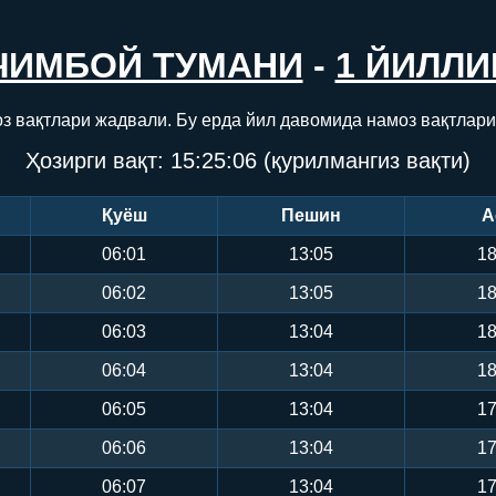
ЧИМБОЙ ТУМАНИ
-
1 ЙИЛЛИ
з вақтлари жадвали. Бу ерда йил давомида намоз вақтлари
Ҳозирги вақт:
15:25:07
(қурилмангиз вақти)
Қуёш
Пешин
А
06:01
13:05
18
06:02
13:05
18
06:03
13:04
18
06:04
13:04
18
06:05
13:04
17
06:06
13:04
17
06:07
13:04
17