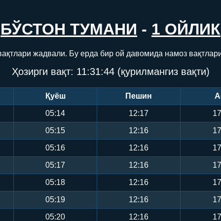
БЎСТОН ТУМАНИ
-
1 ОЙЛИК
вақтлари жадвали. Бу ерда бир ой давомида намоз вақтлар
Ҳозирги вақт:
11:31:45
(қурилмангиз вақти)
Қуёш
Пешин
А
05:14
12:17
17
05:15
12:16
17
05:16
12:16
17
05:17
12:16
17
05:18
12:16
17
05:19
12:16
17
05:20
12:16
17