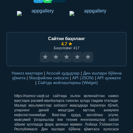
Сайтни баҳоланг
4.7 ★
Баҳоловчи: 417
★
★
★
★
★
Намоз вақтлари
|
Асосий ҳудудлар
|
Дин ишлари бўйича
қўмита
|
Махфийлик сиёсати
|
API (JSON)
|
API ҳужжати
|
Сайтда жойлаштириш (Widget)
https://namoz-vaqti.uz сайтида эълон қилинаётган намоз
вақтлари расмий манбаларга таянган ҳолда тақдим этилади.
Мазкур маълумотлар ахборот мақсадида берилган бўлиб,
уларнинг диний жиҳатдан мутлақ аниқлиги
кафолатланмайди. Вақтлар ҳудуд, ҳисоблаш усули,
мавсумий ўзгаришлар ёки техник янгиланишлар сабаб
айрим ҳолларда фарқ қилиши мумкин. Лойиҳа Ўзбекистон
Республикаси Дин ишлари бўйича қўмитаси хулосаси