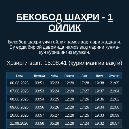
БЕКОБОД ШАҲРИ
-
1
ОЙЛИК
Бекобод шаҳри учун ойлик намоз вақтлари жадвали.
Бу ерда бир ой давомида намоз вақтларини кунма-
кун кўришингиз мумкин.
Ҳозирги вақт:
15:08:41
(қурилмангиз вақти)
Sana
Бомдод
Қуёш
Пешин
Аср
Шом
Хуфтон
06.08.2026
03:51
05:23
12:29
17:28
19:38
21:05
07.08.2026
03:53
05:24
12:29
17:27
19:37
21:04
08.08.2026
03:54
05:25
12:29
17:26
19:36
21:02
09.08.2026
03:56
05:26
12:29
17:26
19:34
21:00
10.08.2026
03:57
05:27
12:28
17:25
19:33
20:59
11.08.2026
03:58
05:28
12:28
17:24
19:32
20:57