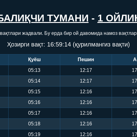
БАЛИҚЧИ ТУМАНИ
-
1 ОЙЛИ
 вақтлари жадвали. Бу ерда бир ой давомида намоз вақтлар
Ҳозирги вақт:
16:59:15
(қурилмангиз вақти)
Қуёш
Пешин
А
05:13
12:17
17
05:14
12:17
17
05:15
12:16
17
05:16
12:16
17
05:17
12:16
17
05:18
12:16
17
05:19
12:16
17