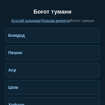
Боғот тумани
Асосий ҳудудлар
/
Хоразм вилояти
/
Боғот тумани
Бомдод
Пешин
Аср
Шом
Хуфтон