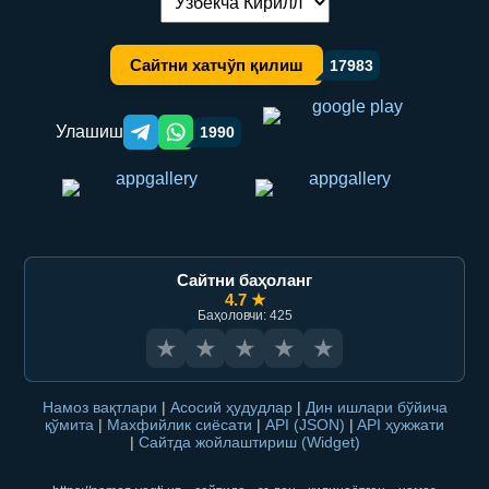
Тилни алмаштириш:
Сайтни хатчўп қилиш
17983
Улашиш
1990
Telegram orqali ulashish
WhatsApp orqali ulashish
Сайтни баҳоланг
4.7 ★
Баҳоловчи: 425
★
★
★
★
★
Намоз вақтлари
|
Асосий ҳудудлар
|
Дин ишлари бўйича
қўмита
|
Махфийлик сиёсати
|
API (JSON)
|
API ҳужжати
|
Сайтда жойлаштириш (Widget)