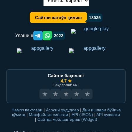
Тилни алмаштириш:
Сайтни хатчўп қилиш
18035
Улашиш
2022
Telegram orqali ulashish
WhatsApp orqali ulashish
Сайтни баҳоланг
4.7 ★
Баҳоловчи: 441
★
★
★
★
★
Намоз вақтлари
|
Асосий ҳудудлар
|
Дин ишлари бўйича
қўмита
|
Махфийлик сиёсати
|
API (JSON)
|
API ҳужжати
|
Сайтда жойлаштириш (Widget)