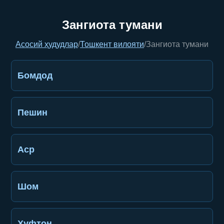
Зангиота тумани
Асосий ҳудудлар
/
Тошкент вилояти
/
Зангиота тумани
Бомдод
Пешин
Аср
Шом
Хуфтон