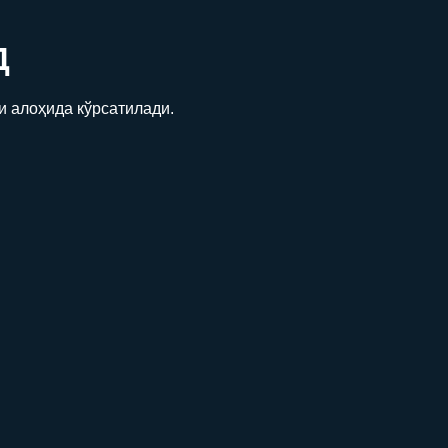
Д
и алоҳида кўрсатилади.