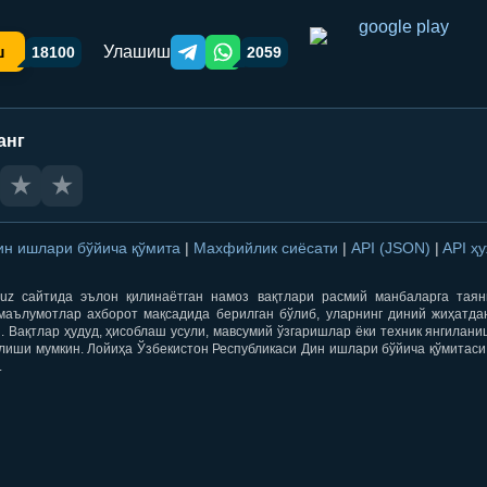
Улашиш
ш
18100
2059
Telegram orqali ulashish
WhatsApp orqali ulashish
анг
★
★
ин ишлари бўйича қўмита
|
Махфийлик сиёсати
|
API (JSON)
|
API ҳ
qti.uz сайтида эълон қилинаётган намоз вақтлари расмий манбаларга тая
маълумотлар ахборот мақсадида берилган бўлиб, уларнинг диний жиҳатда
 Вақтлар ҳудуд, ҳисоблаш усули, мавсумий ўзгаришлар ёки техник янгилан
лиши мумкин. Лойиҳа Ўзбекистон Республикаси Дин ишлари бўйича қўмитаси
.