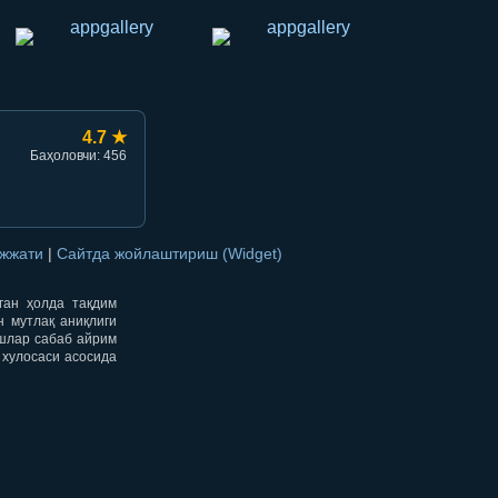
4.7 ★
Баҳоловчи: 456
ужжати
|
Сайтда жойлаштириш (Widget)
нган ҳолда тақдим
н мутлақ аниқлиги
ишлар сабаб айрим
 хулосаси асосида