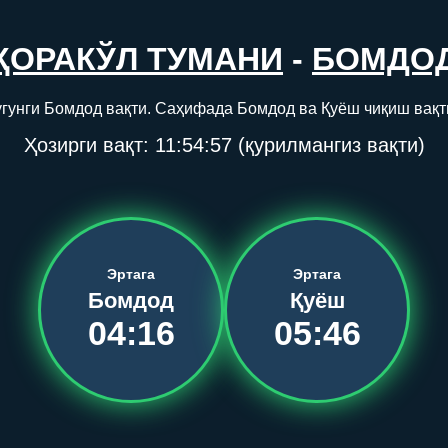
ҚОРАКЎЛ ТУМАНИ
-
БОМДО
угунги Бомдод вақти. Саҳифада Бомдод ва Қуёш чиқиш вақт
Ҳозирги вақт:
11:54:57
(қурилмангиз вақти)
Эртага
Эртага
Бомдод
Қуёш
04:16
05:46