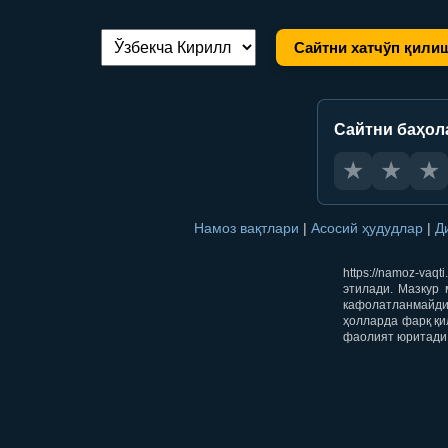
Сайтни хатчўп қили
Тилни алмаштириш:
Сайтни баҳол
★
★
★
Намоз вақтлари
|
Асосий ҳудудлар
|
Д
https://namoz-va
этилади. Мазкур 
кафолатланмайди.
ҳолларда фарқ қи
фаолият юритади