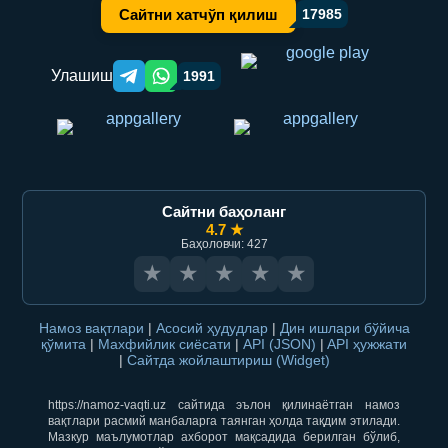
Сайтни хатчўп қилиш
17985
Улашиш
1991
Telegram orqali ulashish
WhatsApp orqali ulashish
Сайтни баҳоланг
4.7 ★
Баҳоловчи: 427
★
★
★
★
★
Намоз вақтлари
|
Асосий ҳудудлар
|
Дин ишлари бўйича
қўмита
|
Махфийлик сиёсати
|
API (JSON)
|
API ҳужжати
|
Сайтда жойлаштириш (Widget)
https://namoz-vaqti.uz сайтида эълон қилинаётган намоз
вақтлари расмий манбаларга таянган ҳолда тақдим этилади.
Мазкур маълумотлар ахборот мақсадида берилган бўлиб,