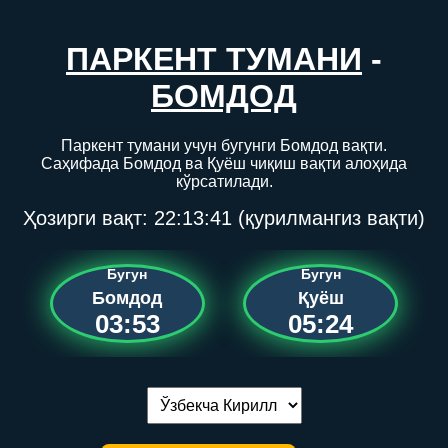
ПАРКЕНТ ТУМАНИ
-
БОМДОД
Паркент тумани учун бугунги Бомдод вақти.
Саҳифада Бомдод ва Қуёш чиқиш вақти алоҳида
кўрсатилади.
Ҳозирги вақт:
22:13:41
(қурилмангиз вақти)
Бугун
Бугун
Бомдод
Қуёш
03:53
05:24
Тилни алмаштириш: