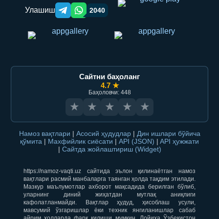
Улашиш
2040
Telegram orqali ulashish
WhatsApp orqali ulashish
Сайтни баҳоланг
4.7 ★
Баҳоловчи: 448
★
★
★
★
★
Намоз вақтлари
|
Асосий ҳудудлар
|
Дин ишлари бўйича
қўмита
|
Махфийлик сиёсати
|
API (JSON)
|
API ҳужжати
|
Сайтда жойлаштириш (Widget)
https://namoz-vaqti.uz сайтида эълон қилинаётган намоз
вақтлари расмий манбаларга таянган ҳолда тақдим этилади.
Мазкур маълумотлар ахборот мақсадида берилган бўлиб,
уларнинг диний жиҳатдан мутлақ аниқлиги
кафолатланмайди. Вақтлар ҳудуд, ҳисоблаш усули,
мавсумий ўзгаришлар ёки техник янгиланишлар сабаб
айрим ҳолларда фарқ қилиши мумкин. Лойиҳа Ўзбекистон