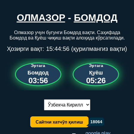
ОЛМАЗОР
-
БОМДОД
Олмазор учун бугунги Бомдод вақти. Саҳифада
Бомдод ва Қуёш чиқиш вақти алоҳида кўрсатилади.
Ҳозирги вақт:
15:44:56
(қурилмангиз вақти)
Эртага
Эртага
Бомдод
Қуёш
03:56
05:26
Тилни алмаштириш:
Сайтни хатчўп қилиш
18064