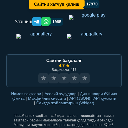
Сайтни хатчўп қилиш
17970
Улашиш
1985
Telegram orqali ulashish
WhatsApp orqali ulashish
Сайтни баҳоланг
4.7 ★
Баҳоловчи: 417
★
★
★
★
★
Намоз вақтлари
|
Асосий ҳудудлар
|
Дин ишлари бўйича
қўмита
|
Махфийлик сиёсати
|
API (JSON)
|
API ҳужжати
|
Сайтда жойлаштириш (Widget)
https://namoz-vaqti.uz сайтида эълон қилинаётган намоз
вақтлари расмий манбаларга таянган ҳолда тақдим этилади.
Мазкур маълумотлар ахборот мақсадида берилган бўлиб,