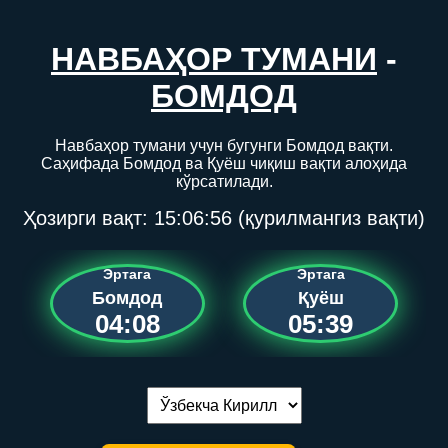
НАВБАҲОР ТУМАНИ
-
БОМДОД
Навбаҳор тумани учун бугунги Бомдод вақти.
Саҳифада Бомдод ва Қуёш чиқиш вақти алоҳида
кўрсатилади.
Ҳозирги вақт:
15:06:56
(қурилмангиз вақти)
Эртага
Эртага
Бомдод
Қуёш
04:08
05:39
Тилни алмаштириш: