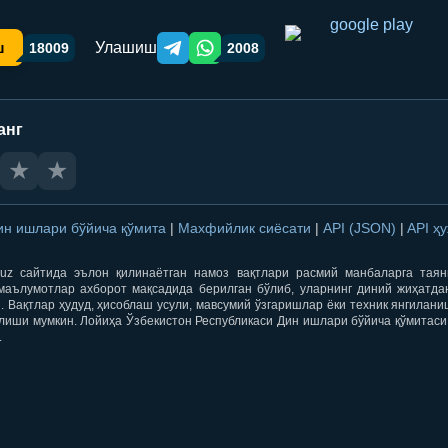
Улашиш
ш
18009
2008
Telegram orqali ulashish
WhatsApp orqali ulashish
анг
★
★
ин ишлари бўйича қўмита
|
Махфийлик сиёсати
|
API (JSON)
|
API ҳ
qti.uz сайтида эълон қилинаётган намоз вақтлари расмий манбаларга тая
маълумотлар ахборот мақсадида берилган бўлиб, уларнинг диний жиҳатда
 Вақтлар ҳудуд, ҳисоблаш усули, мавсумий ўзгаришлар ёки техник янгилан
лиши мумкин. Лойиҳа Ўзбекистон Республикаси Дин ишлари бўйича қўмитаси
.