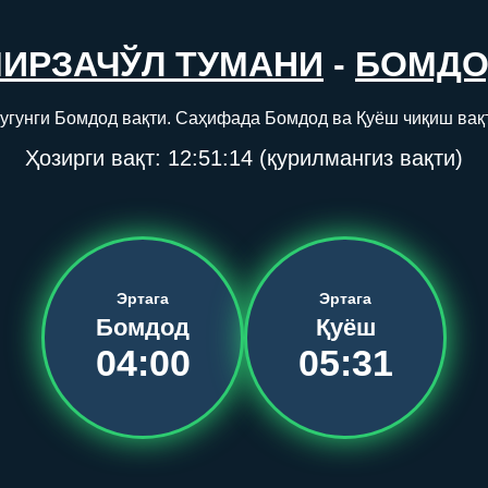
ИРЗАЧЎЛ ТУМАНИ
-
БОМДО
угунги Бомдод вақти. Саҳифада Бомдод ва Қуёш чиқиш вақ
Ҳозирги вақт:
12:51:14
(қурилмангиз вақти)
Эртага
Эртага
Бомдод
Қуёш
04:00
05:31