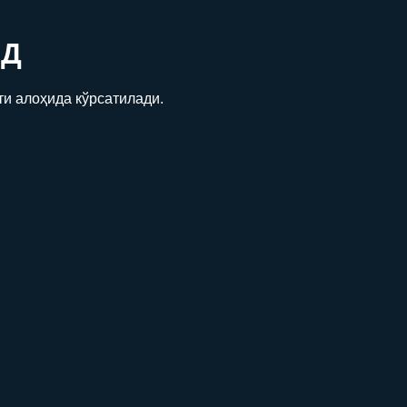
Д
ти алоҳида кўрсатилади.