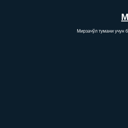
М
Мирзачўл тумани учун б