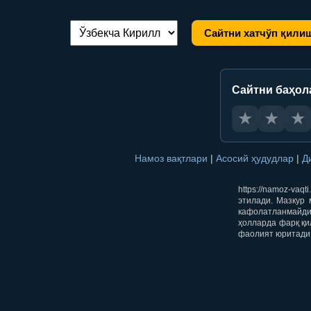
Сайтни хатчўп қили
Тилни алмаштириш:
Сайтни баҳол
★
★
★
Намоз вақтлари
|
Асосий ҳудудлар
|
Д
https://namoz-va
этилади. Мазкур 
кафолатланмайди.
ҳолларда фарқ қи
фаолият юритади