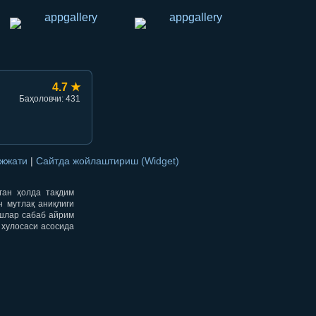
4.7 ★
Баҳоловчи: 431
ужжати
|
Сайтда жойлаштириш (Widget)
нган ҳолда тақдим
н мутлақ аниқлиги
ишлар сабаб айрим
 хулосаси асосида